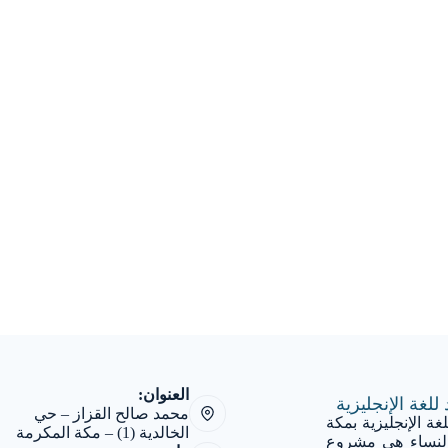
العنوان:
للغة الإنجليزية
محمد صالح القزاز – حي
غة الإنجليزية بمكة
الخالدية (1) – مكة المكرمة
النساء هي مشروع