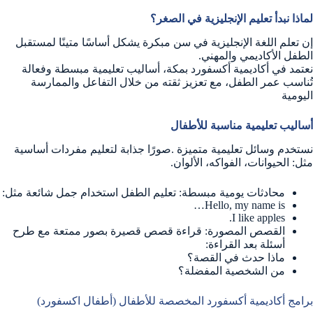
لماذا نبدأ تعليم الإنجليزية في الصغر؟
إن تعلم اللغة الإنجليزية في سن مبكرة يشكل أساسًا متينًا لمستقبل
الطفل الأكاديمي والمهني.
نعتمد في أكاديمية أكسفورد بمكة، أساليب تعليمية مبسطة وفعالة
تُناسب عمر الطفل، مع تعزيز ثقته من خلال التفاعل والممارسة
اليومية
أساليب تعليمية مناسبة للأطفال
نستخدم وسائل تعليمية متميزة .صورًا جذابة لتعليم مفردات أساسية
مثل: الحيوانات، الفواكه، الألوان.
محادثات يومية مبسطة: تعليم الطفل استخدام جمل شائعة مثل:
Hello, my name is…
I like apples.
القصص المصورة: قراءة قصص قصيرة بصور ممتعة مع طرح
أسئلة بعد القراءة:
ماذا حدث في القصة؟
من الشخصية المفضلة؟
برامج أكاديمية أكسفورد المخصصة للأطفال (أطفال اكسفورد)