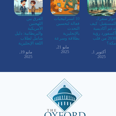
جواز سفرك
10 استراتيجيات
الفرق بين
للمستقبل: كيف
فعالة لتحسين
اللهجتين
تدعم أكاديمية
التحدث
الأمريكية
أكسفورد رؤية
بالإنجليزية
والبريطانية: دليل
2030 من قلب
بطلاقة وسرعة
شامل لطلاب
مكة؟
اللغة الإنجليزية
مايو 21,
2025
أكتوبر 1,
مايو 19,
2025
2025